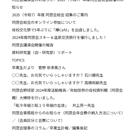
知らせ
2025（令和7）年度 同窓会総会 招集のご案内
同窓会総会のオンライン参加について
母校文化祭で5年ぶりに「欅Café」を出店しました。
2024年度同窓会スキー＆温泉交流旅行を催行しました！
同窓会講演会開催の報告
資料研究室（旧・研究部）リポート
TOPICS
卒業生だより 管野 奈津美さん
○○先生、お元気でいらっしゃいますか？ 石川健先生
○○先生、お元気でいらっしゃいますか？ 高橋和嗣先生
同窓会野球部 2024年度活動報告／年始恒例の母校資料館（同窓会
館）大掃除を行いました。
「昭９年組と昭１０年組の生徒」 井上亮一先生
同窓会事務局からのお知らせ（同窓会年会費の納入方法について）
／（会員区分と会費について）
同窓会理事のコラム／卒業生訃報／編集後記