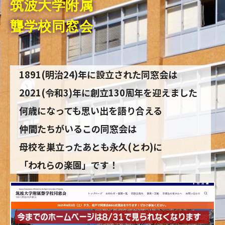
筑波大学附属
聾学校同窓会
1891(明治24)年に設立された同窓会は
2021(令和3)年に創立130周年を迎えました
何歳になっても思い出を語り合える
仲間たちがいるこの同窓会は
母校を巣立ったあとも永久(とわ)に
「われらの楽園」です！